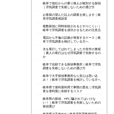
岐阜で他社からの乗り換えが殺到する探偵
｜浮気調査で失敗しないための選び方
お客様の望んだ以上の調査を致します｜岐
阜浮気調査相談室
複数探偵に同時依頼されるとやりにくい｜
岐阜で浮気調査を成功させるための注意点
電話から不倫の証拠が発覚するケース｜岐
阜で浮気調査を検討している方へ
夫を尾行してばれてしまった大垣市の奥様
｜素人の尾行はなぜ浮気調査で失敗するの
か
岐阜で信頼できる探偵事務所｜岐阜で浮気
調査を失敗しないための選び方
岐阜で大手探偵事務所なら安心は思い込
み！｜岐阜で浮気調査を検討している方へ
岐阜県で便利屋利用で事態の悪化｜浮気調
査を便利屋に依頼するリスク
岐阜県の探偵、HPに騙されてはいけな
い！｜岐阜で浮気調査を失敗しないための
探偵選び
岐阜県で不倫SNS｜岐阜浮気調査相談室