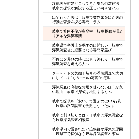
浮気夫が離婚と言ってきた場合の対処法｜
岐阜の探偵が解説する正しい向き合い方
出て行った夫は｜岐阜で突然家を出た夫の
行動と背景を探る専門コラム
岐阜で社内不倫が多発中｜岐阜 探偵が見た
リアルな浮気事情
岐阜県で弁護士を探すのは難しい｜岐阜で
浮気調査後に必要となる専門家選び
不倫は火遊びの時代はもう終わり｜岐阜で
浮気調査を考える人へ
ターゲットの笑顔｜岐阜の浮気調査で大切
にしている“もう一つの写真”の意味
浮気調査に高額な費用を使わないほうが良
い理由｜岐阜で探偵を検討する方へ
岐阜で探偵を「安い」で選ぶのはNG行為
｜岐阜の浮気調査で失敗しないために
岐阜で割り切りとは？｜岐阜の浮気調査な
ら岐阜浮気調査相談室
岐阜県内で愛されたい症候群が浮気の原因
｜岐阜市で探偵なら岐阜浮気調査相談室