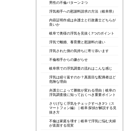
男性の不倫パターン２つ
浮気相手への慰謝料請求の方法（岐阜県）
内容証明作成は弁護士と行政書士どちらが
良いか
岐阜で奥様の浮気を見抜く7つのポイント
浮気で離婚、養育費と慰謝料の違い
浮気された側の気持ちに寄り添います
不倫相手からの嫌がらせ
岐阜県での浮気調査の流れはこんな感じ
浮気は繰り返すのか？真面目な配偶者ほど
危険な理由
弁護士によって勝敗が変わる理由｜岐阜の
浮気調査後に知っておくべき重要ポイント
さりげなく浮気をチェックすべき3つ（ス
マートフォン編）｜岐阜 探偵が解説する見
抜き方
不倫は家庭を壊す｜岐阜で浮気に悩む夫婦
が直面する現実