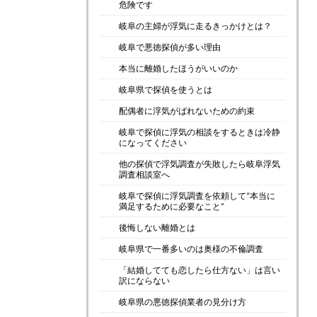
危険です
岐阜の主婦が浮気に走るきっかけとは？
岐阜で悪徳探偵が多い理由
本当に離婚したほうがいいのか
岐阜県で探偵を使うとは
配偶者に浮気がばれないための約束
岐阜で探偵に浮気の相談をするときは冷静
になってください
他の探偵で浮気調査が失敗したら岐阜浮気
調査相談室へ
岐阜で探偵に浮気調査を依頼して“本当に
満足するために必要なこと”
後悔しない離婚とは
岐阜県で一番多いのは奥様の不倫調査
「結婚してても恋したら仕方ない」は言い
訳にならない
岐阜県の悪徳探偵業者の見分け方