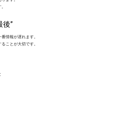
す。
後”
一番情報が遅れます。
することが大切です。
と