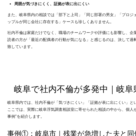
周囲が気づきにくく、証拠が表に出にくい
また、岐阜県内の相談では「部下と上司」「同じ部署の男女」「プロジ
ップルが同じ会社に存在する」ケースも珍しくありません。
社内不倫は家庭だけでなく、職場のチームワークや評価にも影響し、企
読者の方が「最近の配偶者の行動が気になる」と感じるのは、決して過
致しています。
岐阜で社内不倫が多発中｜岐阜
岐阜県内では、社内不倫が「気づきにくい」「証拠が表に出にくい」と
ここでは、実際に岐阜浮気調査相談室に寄せられた相談の中から、個人
事例”を紹介します。
事例①：岐阜市｜残業が急増した夫と同