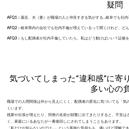
疑問
AFQ1：
最近、夫（妻）が職場の人と仲良すぎる気がする…岐阜でも社内
AFQ2：
岐阜県内の会社でも社内不倫が増えているって聞くけれど、ど
AFQ3：
もし配偶者が社内不倫していたら、私はどう動けばいい？証拠を
気づいてしまった“違和感”に寄
多い心の
職場での人間関係は外から見えにくく、配偶者の変化に気づいても「気
くいます。
残業や出張が増えたり、同僚の名前が頻繁に出てきたりすると、不安は
く、家庭にいるあなたが一番後回しにされてしまうこともあります。
「私だけが知らないのでは…」という孤独な気持ちも、痛いほど理解で