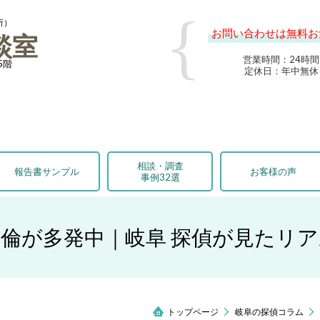
所）
お問い合わせは無料お
談室
営業時間：24時間
5階
定休日：年中無休
相談・調査
報告書サンプル
お客様の声
事例32選
倫が多発中｜岐阜 探偵が見たリ
トップページ
岐阜の探偵コラム