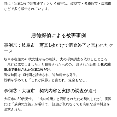
特に「写真1枚で調査終了」という被害は、岐阜市・各務原市・瑞穂市
などで多く報告されています。
悪徳探偵による被害事例
事例①：岐阜市｜写真1枚だけで調査終了と言われたケ
ース
岐阜市在住の40代女性からの相談。 夫の浮気調査を依頼したところ、 
「尾行に成功しました」と報告されたものの、 渡された証拠は 
夜の駐
車場で撮影された写真1枚だけ
。
調査時間は10時間と請求され、追加料金も発生。
説明を求めても「これが限界」と言われ、返金もなし。
事例②：大垣市｜契約内容と実際の調査が違う
大垣市の30代男性。 「成功報酬」と説明されたため契約したが、 実際
には「成功の定義」が曖昧で、 証拠が取れなくても高額な基本料金を
請求された。