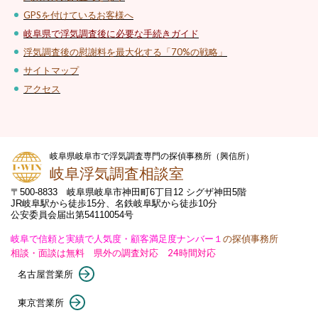
GPSを付けているお客様へ
岐阜県で浮気調査後に必要な手続きガイド
浮気調査後の慰謝料を最大化する「70%の戦略」
サイトマップ
アクセス
岐阜県岐阜市で浮気調査専門の探偵事務所（興信所）
岐阜浮気調査相談室
〒500-8833 岐阜県岐阜市神田町6丁目12 シグザ神田5階
JR岐阜駅から徒歩15分、名鉄岐阜駅から徒歩10分
公安委員会届出第54110054号
岐阜で信頼と実績で人気度・顧客満足度ナンバー１
の探偵事務所
相談・面談は無料 県外の調査対応 24時間対応
名古屋営業所
東京営業所