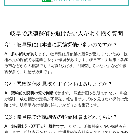
岐阜で悪徳探偵を避けたい人がよく抱く質問
Q1：岐阜県には本当に悪徳探偵が多いのですか？
A：多い傾向があります。
岐阜県は探偵業の競争が激しくないため、技
術不足の探偵でも開業しやすい環境があります。岐阜市・大垣市・各務
原市などからの相談でも「写真1枚だけ」「調査していない」などの被
害が多く、注意が必要です。
Q2：悪徳探偵を見抜くポイントはありますか？
A：契約前の説明の質で判断できます。
調査計画を説明できない、料金
が曖昧、成功報酬の定義が不明確、報告書サンプルを見せない探偵は危
険です。岐阜県内の地理に詳しいかどうかも重要です。
Q3：岐阜県で浮気調査の料金相場はどれくらい？
A：1時間1.5〜3万円が一般的です。
ただし、追加料金が多い探偵も存
在します。総額表示かどうか、交通費や深夜料金が含まれているかを必