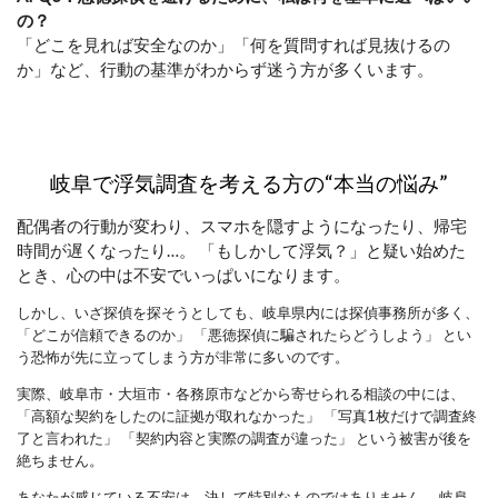
の？
「どこを見れば安全なのか」「何を質問すれば見抜けるの
か」など、行動の基準がわからず迷う方が多くいます。
岐阜で浮気調査を考える方の“本当の悩み”
配偶者の行動が変わり、スマホを隠すようになったり、帰宅
時間が遅くなったり…。 「もしかして浮気？」と疑い始めた
とき、心の中は不安でいっぱいになります。
しかし、いざ探偵を探そうとしても、岐阜県内には探偵事務所が多く、
「どこが信頼できるのか」 「悪徳探偵に騙されたらどうしよう」 とい
う恐怖が先に立ってしまう方が非常に多いのです。
実際、岐阜市・大垣市・各務原市などから寄せられる相談の中には、
「高額な契約をしたのに証拠が取れなかった」 「写真1枚だけで調査終
了と言われた」 「契約内容と実際の調査が違った」 という被害が後を
絶ちません。
あなたが感じている不安は、決して特別なものではありません。 岐阜