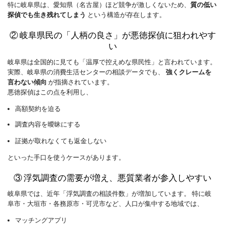
特に岐阜県は、愛知県（名古屋）ほど競争が激しくないため、
質の低い
探偵でも生き残れてしまう
という構造が存在します。
② 岐阜県民の「人柄の良さ」が悪徳探偵に狙われやす
い
岐阜県は全国的に見ても「温厚で控えめな県民性」と言われています。
実際、岐阜県の消費生活センターの相談データでも、
強くクレームを
言わない傾向
が指摘されています。
悪徳探偵はこの点を利用し、
高額契約を迫る
調査内容を曖昧にする
証拠が取れなくても返金しない
といった手口を使うケースがあります。
③ 浮気調査の需要が増え、悪質業者が参入しやすい
岐阜県では、近年「浮気調査の相談件数」が増加しています。 特に岐
阜市・大垣市・各務原市・可児市など、人口が集中する地域では、
マッチングアプリ