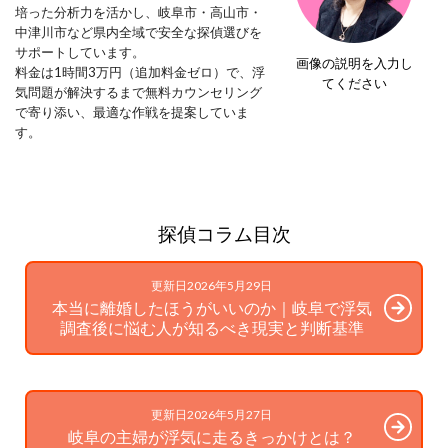
培った分析力を活かし、岐阜市・高山市・
中津川市など県内全域で安全な探偵選びを
サポートしています。
画像の説明を入力し
料金は1時間3万円（追加料金ゼロ）で、浮
てください
気問題が解決するまで無料カウンセリング
で寄り添い、最適な作戦を提案していま
す。
探偵コラム目次
更新日2026年5月29日
本当に離婚したほうがいいのか｜岐阜で浮気
調査後に悩む人が知るべき現実と判断基準
更新日2026年5月27日
岐阜の主婦が浮気に走るきっかけとは？