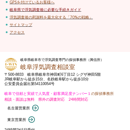
GPSを付けているお客様へ
岐阜県で浮気調査後に必要な手続きガイド
浮気調査後の慰謝料を最大化する「70%の戦略」
サイトマップ
アクセス
岐阜県岐阜市で浮気調査専門の探偵事務所（興信所）
岐阜浮気調査相談室
〒500-8833 岐阜県岐阜市神田町6丁目12 シグザ神田5階
JR岐阜駅から徒歩15分、名鉄岐阜駅から徒歩10分
公安委員会届出第54110054号
岐阜で信頼と実績で人気度・顧客満足度ナンバー１
の探偵事務所
相談・面談は無料 県外の調査対応 24時間対応
名古屋営業所
東京営業所
24時間365日受付