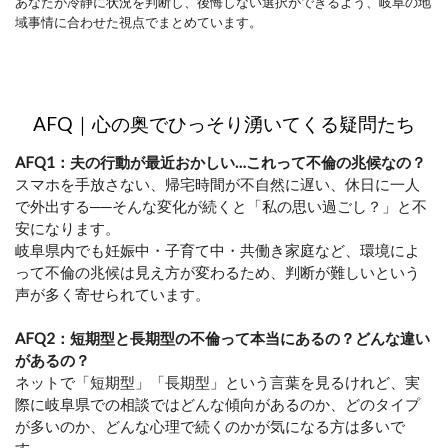
あなたが冷静に状況を判断し、後悔しない選択ができるよう、岐阜の地
域事情に合わせた視点でまとめています。
AFQ｜心の奥でひっそり湧いてくる疑問たち
AFQ1：夫の行動が最近おかしい…これって不倫の兆候なの？
スマホを手放さない、帰宅時間が不自然に遅い、休日に一人
で外出する──そんな変化が続くと「私の思い過ごし？」と不
安になります。
岐阜県内でも妊娠中・子育て中・共働き家庭など、環境によ
って不倫の兆候は見え方が変わるため、判断が難しいという
声が多く寄せられています。
AFQ2：短期型と長期型の不倫って本当にあるの？どんな違い
があるの？
ネットで「短期型」「長期型」という言葉を見るけれど、実
際に岐阜県での相談ではどんな傾向があるのか、どのタイプ
が多いのか、どんな心理で続くのかが気になる方は多いで