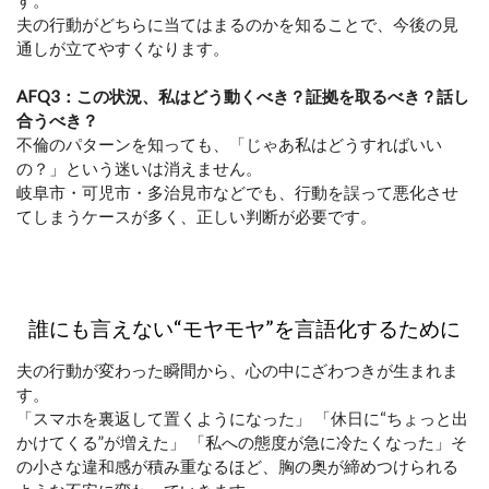
す。
夫の行動がどちらに当てはまるのかを知ることで、今後の見
通しが立てやすくなります。
AFQ3：この状況、私はどう動くべき？証拠を取るべき？話し
合うべき？
不倫のパターンを知っても、「じゃあ私はどうすればいい
の？」という迷いは消えません。
岐阜市・可児市・多治見市などでも、行動を誤って悪化させ
てしまうケースが多く、正しい判断が必要です。
誰にも言えない“モヤモヤ”を言語化するために
夫の行動が変わった瞬間から、心の中にざわつきが生まれま
す。
「スマホを裏返して置くようになった」 「休日に“ちょっと出
かけてくる”が増えた」 「私への態度が急に冷たくなった」
そ
の小さな違和感が積み重なるほど、胸の奥が締めつけられる