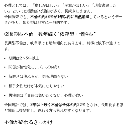
心理としては、 「癒しがほしい」「刺激がほしい」「現実逃避した
い」 といった衝動的な理由が多く、長続きしません。
全国調査でも、
不倫の約58％が1年以内に自然消滅
しているというデー
タがあり、短期型は非常に一般的です。
②長期型不倫｜数年続く“依存型・惰性型”
長期型不倫は、岐阜県でも増加傾向にあります。 特徴は以下の通りで
す。
期間は2〜5年以上
関係が惰性化し、ズルズル続く
新鮮さは薄れるが、切る理由もない
相手女性だけが本気になりやすい
男性側は「責任は負いたくない」心理が強い
全国統計では、
3年以上続く不倫は全体の約22％
とされ、長期化するほ
ど関係は複雑化し、終わり方も荒れやすくなります。
不倫が終わるきっかけ