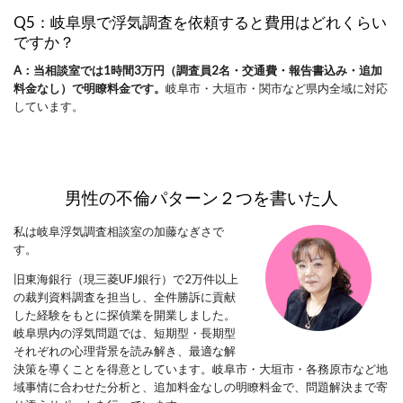
Q5：岐阜県で浮気調査を依頼すると費用はどれくらい
ですか？
A：当相談室では1時間3万円（調査員2名・交通費・報告書込み・追加
料金なし）で明瞭料金です。
岐阜市・大垣市・関市など県内全域に対応
しています。
男性の不倫パターン２つ
を書いた人
私は岐阜浮気調査相談室の加藤なぎさで
す。
旧東海銀行（現三菱UFJ銀行）で2万件以上
の裁判資料調査を担当し、全件勝訴に貢献
した経験をもとに探偵業を開業しました。
岐阜県内の浮気問題では、短期型・長期型
それぞれの心理背景を読み解き、最適な解
決策を導くことを得意としています。岐阜市・大垣市・各務原市など地
域事情に合わせた分析と、追加料金なしの明瞭料金で、問題解決まで寄