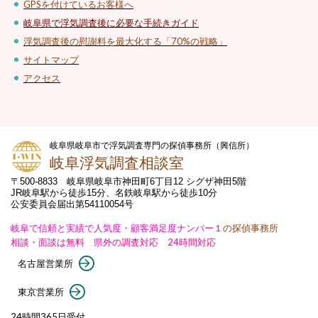
GPSを付けているお客様へ
岐阜県で浮気調査後に必要な手続きガイド
浮気調査後の慰謝料を最大化する「70%の戦略」
サイトマップ
アクセス
岐阜県岐阜市で浮気調査専門の探偵事務所（興信所）
岐阜浮気調査相談室
〒500-8833 岐阜県岐阜市神田町6丁目12 シグザ神田5階
JR岐阜駅から徒歩15分、名鉄岐阜駅から徒歩10分
公安委員会届出第54110054号
岐阜で信頼と実績で人気度・顧客満足度ナンバー１
の探偵事務所
相談・面談は無料 県外の調査対応 24時間対応
名古屋営業所
東京営業所
24時間365日受付