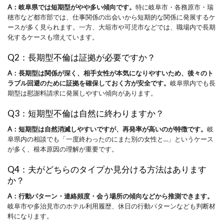
A：岐阜県では短期型がやや多い傾向です。
特に岐阜市・各務原市・瑞
穂市など都市部では、仕事関係の出会いから短期的な関係に発展するケ
ースが多く見られます。一方、大垣市や可児市などでは、職場内で長期
化するケースも増えています。
Q2：長期型不倫は証拠が必要ですか？
A：長期型は関係が深く、相手女性が本気になりやすいため、後々のト
ラブル回避のために証拠を確保しておく方が安全です。
岐阜県内でも長
期型は慰謝料請求に発展しやすい傾向があります。
Q3：短期型不倫は自然に終わりますか？
A：短期型は自然消滅しやすいですが、再発率が高いのが特徴です。
岐
阜県内の相談でも「一度終わったのにまた別の女性と…」というケース
が多く、根本原因の理解が重要です。
Q4：夫がどちらのタイプか見分ける方法はあります
か？
A：行動パターン・連絡頻度・会う場所の傾向などから推測できます。
岐阜市や多治見市のホテル利用履歴、休日の行動パターンなども判断材
料になります。