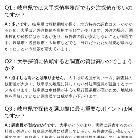
Q1：岐阜県では大手探偵事務所でも外注探偵が多いの
ですか？
A：多いです。
岐阜県は移動距離が長く、地方特有の調査コストがかか
るため、大手ほど外注探偵を多用する傾向があります。外注の場合、調
査技術や経験にばらつきがあり、報告書の質が安定しないことが問題で
す。岐阜市・各務原市・大垣市などでも「外注だったため証拠が取れな
かった」という相談が増えています。
Q2：大手探偵に依頼すると調査の質は高いのでしょう
か？
A：必ずしも高いとは限りません。
大手は知名度が高い一方、調査員の
技術差が大きく、岐阜県の地理に詳しくない外注調査員が担当するケー
スもあります。岐阜県は車移動が中心で尾行難易度が高いため、地域特
性を理解していない調査員では成功率が下がります。
Q3：岐阜県で探偵を選ぶ際に最も重要なポイントは何
ですか？
A：調査員が“誰なのか”です。
大手かどうかより、実際に調査するのが
社員か外注か、岐阜県の地理に精通しているか、報告書の質が高いかが
重要です。岐阜市・大垣市・可児市など地域特性を理解している調査員