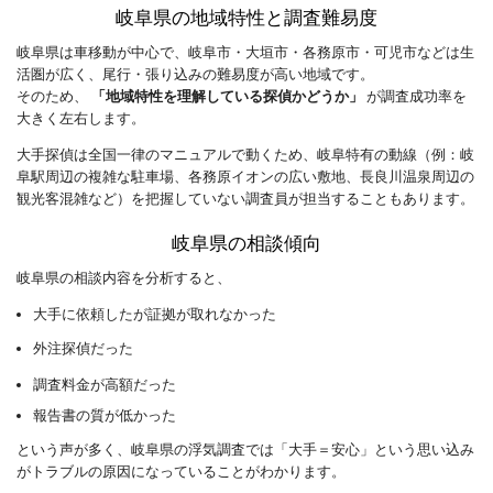
岐阜県の地域特性と調査難易度
岐阜県は車移動が中心で、岐阜市・大垣市・各務原市・可児市などは生
活圏が広く、尾行・張り込みの難易度が高い地域です。
そのため、
「地域特性を理解している探偵かどうか」
が調査成功率を
大きく左右します。
大手探偵は全国一律のマニュアルで動くため、岐阜特有の動線（例：岐
阜駅周辺の複雑な駐車場、各務原イオンの広い敷地、長良川温泉周辺の
観光客混雑など）を把握していない調査員が担当することもあります。
岐阜県の相談傾向
岐阜県の相談内容を分析すると、
大手に依頼したが証拠が取れなかった
外注探偵だった
調査料金が高額だった
報告書の質が低かった
​という声が多く、岐阜県の浮気調査では「大手＝安心」という思い込み
がトラブルの原因になっていることがわかります。