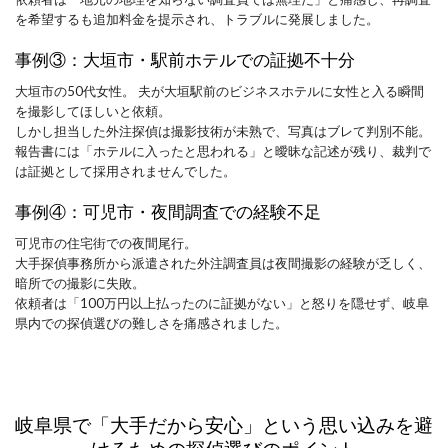
を希望するも追加料金を提示され、トラブルに発展しました。
事例③：大垣市・駅前ホテルでの証拠不十分
大垣市の50代女性。 夫が大垣駅前のビジネスホテルに女性と入る瞬間
を撮影してほしいと依頼。
しかし担当した外注探偵は撮影技術が未熟で、写真はブレて判別不能。
報告書には「ホテルに入ったと思われる」と曖昧な記述が残り、裁判で
は証拠として採用されませんでした。
事例④：可児市・夜間調査での経験不足
可児市の住宅街での夜間尾行。
大手探偵事務所から派遣された外注調査員は夜間撮影の経験が乏しく、
暗所での撮影に失敗。
依頼者は「100万円以上払ったのに証拠がない」と怒りを隠せず、岐阜
県内での探偵選びの難しさを痛感されました。
岐阜県で「大手だから安心」という思い込みを避