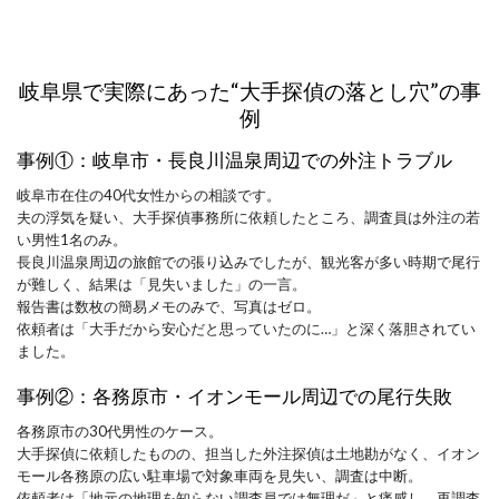
岐阜県で実際にあった“大手探偵の落とし穴”の事
例
事例①：岐阜市・長良川温泉周辺での外注トラブル
岐阜市在住の40代女性からの相談です。
夫の浮気を疑い、大手探偵事務所に依頼したところ、調査員は外注の若
い男性1名のみ。
長良川温泉周辺の旅館での張り込みでしたが、観光客が多い時期で尾行
が難しく、結果は「見失いました」の一言。
報告書は数枚の簡易メモのみで、写真はゼロ。
依頼者は「大手だから安心だと思っていたのに…」と深く落胆されてい
ました。
事例②：各務原市・イオンモール周辺での尾行失敗
各務原市の30代男性のケース。
大手探偵に依頼したものの、担当した外注探偵は土地勘がなく、イオン
モール各務原の広い駐車場で対象車両を見失い、調査は中断。
依頼者は「地元の地理を知らない調査員では無理だ」と痛感し、再調査