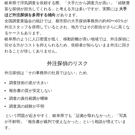
岐阜県で浮気調査を依頼する際、「大手だから調査力が高い」「経験豊
富な探偵が担当してくれる」と考える方は多いですが、実際には
大手
ほど外注探偵を多用する傾向
があります。
全国調査業協会の統計では、都市部の大手探偵事務所の約40〜60％が
外注スタッフを併用しているとされ、地方ではその割合がさらに高くな
るケースもあります。
岐阜県のように人口密度が低く、移動距離が長い地域では、外注探偵に
任せる方がコストを抑えられるため、依頼者が知らないまま外注に回さ
れることが珍しくありません。
外注探偵のリスク
外注探偵は「その事務所の社員ではない」ため、
調査技術の差が大きい
報告書の質が安定しない
調査の責任範囲が曖昧
調査員の経験が不明
​ という問題が起きやすく、岐阜県でも「証拠が取れなかった」「写真
が不鮮明」「報告書が裁判で使えなかった」という相談が増えていま
す。