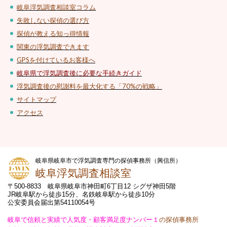
岐阜浮気調査相談室コラム
失敗しない探偵の選び方
探偵が教える知っ得情報
関東の浮気調査できます
GPSを付けているお客様へ
岐阜県で浮気調査後に必要な手続きガイド
浮気調査後の慰謝料を最大化する「70%の戦略」
サイトマップ
アクセス
岐阜県岐阜市で浮気調査専門の探偵事務所（興信所）
岐阜浮気調査相談室
〒500-8833 岐阜県岐阜市神田町6丁目12 シグザ神田5階
JR岐阜駅から徒歩15分、名鉄岐阜駅から徒歩10分
公安委員会届出第54110054号
岐阜で信頼と実績で人気度・顧客満足度ナンバー１
の探偵事務所