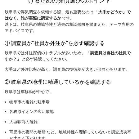
けるための探偵選びのポイント
岐阜県で浮気調査を依頼する際、最も重要なのは
「大手かどうか」で
はなく、誰が実際に調査するか
です。
以下は、岐阜県の地域特性と過去の相談傾向を踏まえた、テーマ専用の
アドバイスです。
① 調査員が“社員か外注か”を必ず確認する
岐阜県では外注探偵のトラブルが多いため、
「調査員は自社の社員で
すか？」
と必ず確認してください。
大手ほど外注比率が高く、調査員の技術差が大きい傾向があります。
② 岐阜県の地理に精通しているかを確認する
岐阜県は車移動が中心で、
岐阜市の複雑な駐車場
各務原イオンの広い敷地
大垣駅前の混雑
可児市の夜間の暗所 など、地域特性を理解していないと調査成功率
が大きく下がります。