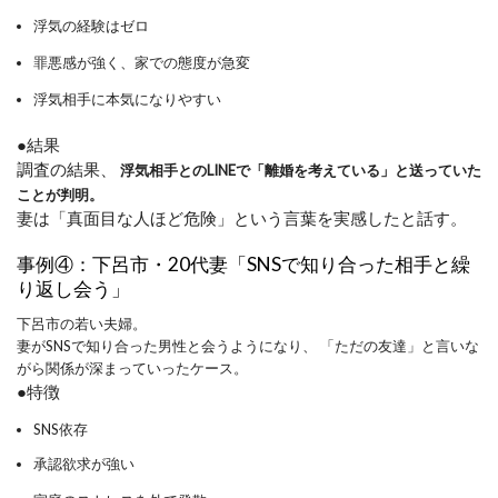
浮気の経験はゼロ
罪悪感が強く、家での態度が急変
浮気相手に本気になりやすい
●結果
調査の結果、
浮気相手とのLINEで「離婚を考えている」と送っていた
ことが判明。
妻は「真面目な人ほど危険」という言葉を実感したと話す。
事例④：下呂市・20代妻「SNSで知り合った相手と繰
り返し会う」
下呂市の若い夫婦。
妻がSNSで知り合った男性と会うようになり、 「ただの友達」と言いな
がら関係が深まっていったケース。
●特徴
SNS依存
承認欲求が強い