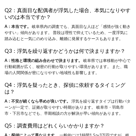
Q2：真面目な配偶者が浮気した場合、本気になりやす
いのは本当ですか？
A：本当です。
岐阜県内の調査でも、真面目な人ほど「感情が強く動き
やすい」傾向があります。 普段は理性で抑えているため、一度浮気に
踏み込むと一気にのめり込み、離婚に発展するケースもあります。
Q3：浮気を繰り返すかどうかは何で決まりますか？
A：性格と環境の組み合わせで決まります。
岐阜県では車移動が中心で
行動範囲が広く、秘密の行動が取りやすい環境があります。 また、職
場の人間関係が密になりやすい地域性も影響します。
Q4：浮気を疑ったとき、探偵に依頼するタイミング
は？
A：不安が続くなら早めが良いです。
浮気を繰り返すタイプは行動パタ
ーンが一定で、証拠が取りやすい時期があります。 岐阜市・羽島市
市・下呂市などでも、早期相談の方が解決が早い傾向があります。
Q5：調査費用はどれくらいかかりますか？
A：探偵によって異なります。
一般的には1時間1.5〜3万円ですが、岐