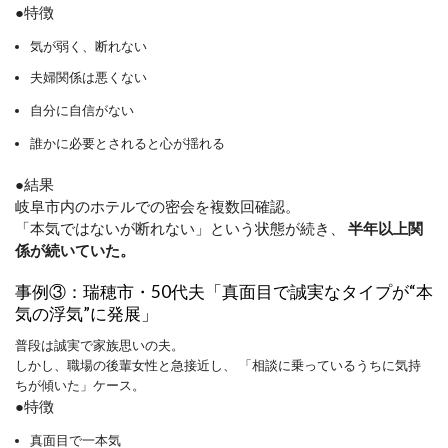
●特徴
気が弱く、断れない
夫婦関係は悪くない
自分に自信がない
誰かに必要とされると心が揺れる
●結果
岐阜市内のホテルでの密会を複数回確認。
「本気ではないが断れない」という状態が続き、
半年以上関
係が続いていた。
事例③：瑞穂市・50代夫「真面目で誠実なタイプが“本
気の浮気”に発展」
普段は誠実で家族思いの夫。
しかし、職場の後輩女性と急接近し、 「相談に乗っているうちに気持
ちが傾いた」ケース。
●特徴
真面目で一本気