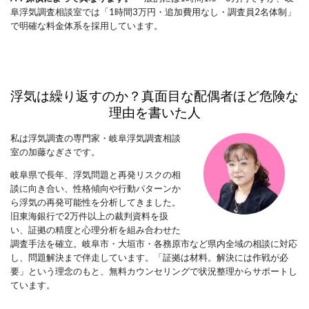
阜浮気調査相談室では「1時間3万円・追加費用なし・調査員2名体制」
で明確な料金体系を採用しています。
浮気は繰り返すのか？真面目な配偶者ほど危険な
理由
を書いた人
私は浮気調査の専門家・岐阜浮気調査相談
室の加藤なぎさです。
岐阜県で長年、浮気問題と再発リスクの相
談に向き合い、性格傾向や行動パターンか
ら浮気の再発可能性を分析してきました。
旧東海銀行で2万件以上の裁判資料を扱
い、証拠の精度と心理分析を組み合わせた
調査手法を確立。岐阜市・大垣市・各務原市など県内全域の相談に対応
し、問題解決まで伴走しています。「証拠は材料。解決には作戦が必
要」という理念のもと、無料カウンセリングで状況整理からサポートし
ています。