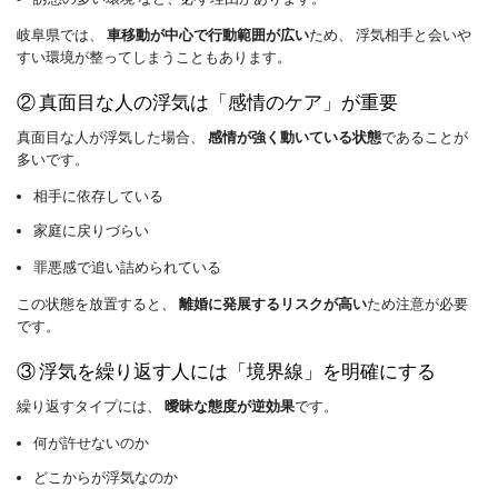
岐阜県では、
車移動が中心で行動範囲が広い
ため、 浮気相手と会いや
すい環境が整ってしまうこともあります。
② 真面目な人の浮気は「感情のケア」が重要
真面目な人が浮気した場合、
感情が強く動いている状態
であることが
多いです。
相手に依存している
家庭に戻りづらい
罪悪感で追い詰められている
この状態を放置すると、
離婚に発展するリスクが高い
ため注意が必要
です。
③ 浮気を繰り返す人には「境界線」を明確にする
繰り返すタイプには、
曖昧な態度が逆効果
です。
何が許せないのか
どこからが浮気なのか