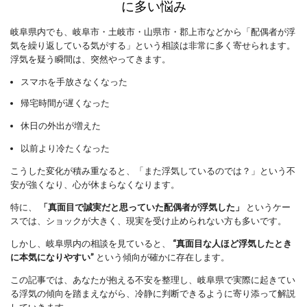
に多い悩み
岐阜県内でも、岐阜市・土岐市・山県市・郡上市などから「配偶者が浮
気を繰り返している気がする」という相談は非常に多く寄せられます。
浮気を疑う瞬間は、突然やってきます。
スマホを手放さなくなった
帰宅時間が遅くなった
休日の外出が増えた
以前より冷たくなった
こうした変化が積み重なると、「また浮気しているのでは？」という不
安が強くなり、心が休まらなくなります。
特に、
「真面目で誠実だと思っていた配偶者が浮気した」
というケー
スでは、ショックが大きく、現実を受け止められない方も多いです。
しかし、岐阜県内の相談を見ていると、
“真面目な人ほど浮気したとき
に本気になりやすい”
という傾向が確かに存在します。
この記事では、あなたが抱える不安を整理し、岐阜県で実際に起きてい
る浮気の傾向を踏まえながら、冷静に判断できるように寄り添って解説