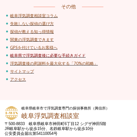
その他
岐阜浮気調査相談室コラム
失敗しない探偵の選び方
探偵が教える知っ得情報
関東の浮気調査できます
GPSを付けているお客様へ
岐阜県で浮気調査後に必要な手続きガイド
浮気調査後の慰謝料を最大化する「70%の戦略」
サイトマップ
アクセス
岐阜県岐阜市で浮気調査専門の探偵事務所（興信所）
岐阜浮気調査相談室
〒500-8833 岐阜県岐阜市神田町6丁目12 シグザ神田5階
JR岐阜駅から徒歩15分、名鉄岐阜駅から徒歩10分
公安委員会届出第54110054号