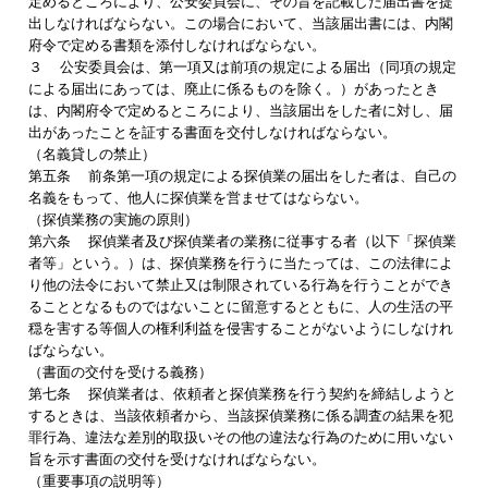
定めるところにより、公安委員会に、その旨を記載した届出書を提
出しなければならない。この場合において、当該届出書には、内閣
府令で定める書類を添付しなければならない。
３ 公安委員会は、第一項又は前項の規定による届出（同項の規定
による届出にあっては、廃止に係るものを除く。）があったとき
は、内閣府令で定めるところにより、当該届出をした者に対し、届
出があったことを証する書面を交付しなければならない。
（名義貸しの禁止）
第五条 前条第一項の規定による探偵業の届出をした者は、自己の
名義をもって、他人に探偵業を営ませてはならない。
（探偵業務の実施の原則）
第六条 探偵業者及び探偵業者の業務に従事する者（以下「探偵業
者等」という。）は、探偵業務を行うに当たっては、この法律によ
り他の法令において禁止又は制限されている行為を行うことができ
ることとなるものではないことに留意するとともに、人の生活の平
穏を害する等個人の権利利益を侵害することがないようにしなけれ
ばならない。
（書面の交付を受ける義務）
第七条 探偵業者は、依頼者と探偵業務を行う契約を締結しようと
するときは、当該依頼者から、当該探偵業務に係る調査の結果を犯
罪行為、違法な差別的取扱いその他の違法な行為のために用いない
旨を示す書面の交付を受けなければならない。
（重要事項の説明等）