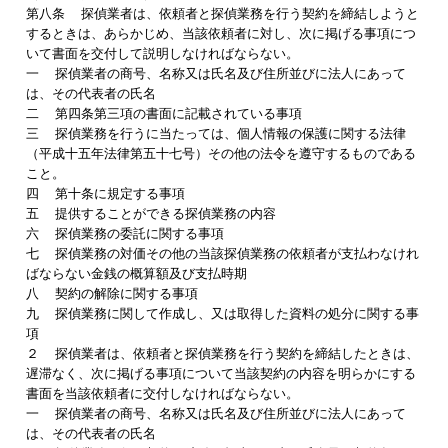
第八条 探偵業者は、依頼者と探偵業務を行う契約を締結しようと
するときは、あらかじめ、当該依頼者に対し、次に掲げる事項につ
いて書面を交付して説明しなければならない。
一 探偵業者の商号、名称又は氏名及び住所並びに法人にあって
は、その代表者の氏名
二 第四条第三項の書面に記載されている事項
三 探偵業務を行うに当たっては、個人情報の保護に関する法律
（平成十五年法律第五十七号）その他の法令を遵守するものである
こと。
四 第十条に規定する事項
五 提供することができる探偵業務の内容
六 探偵業務の委託に関する事項
七 探偵業務の対価その他の当該探偵業務の依頼者が支払わなけれ
ばならない金銭の概算額及び支払時期
八 契約の解除に関する事項
九 探偵業務に関して作成し、又は取得した資料の処分に関する事
項
２ 探偵業者は、依頼者と探偵業務を行う契約を締結したときは、
遅滞なく、次に掲げる事項について当該契約の内容を明らかにする
書面を当該依頼者に交付しなければならない。
一 探偵業者の商号、名称又は氏名及び住所並びに法人にあって
は、その代表者の氏名