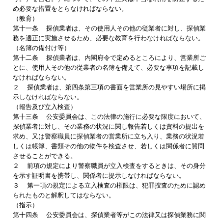
め必要な措置をとらなければならない。
（教育）
第十一条 探偵業者は、その使用人その他の従業者に対し、探偵業
務を適正に実施させるため、必要な教育を行わなければならない。
（名簿の備付け等）
第十二条 探偵業者は、内閣府令で定めるところにより、営業所ご
とに、使用人その他の従業者の名簿を備えて、必要な事項を記載し
なければならない。
２ 探偵業者は、第四条第三項の書面を営業所の見やすい場所に掲
示しなければならない。
（報告及び立入検査）
第十三条 公安委員会は、この法律の施行に必要な限度において、
探偵業者に対し、その業務の状況に関し報告若しくは資料の提出を
求め、又は警察職員に探偵業者の営業所に立ち入り、業務の状況若
しくは帳簿、書類その他の物件を検査させ、若しくは関係者に質問
させることができる。
２ 前項の規定により警察職員が立入検査をするときは、その身分
を示す証明書を携帯し、関係者に提示しなければならない。
３ 第一項の規定による立入検査の権限は、犯罪捜査のために認め
られたものと解釈してはならない。
（指示）
第十四条 公安委員会は、探偵業者等がこの法律又は探偵業務に関