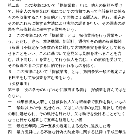
第二条 この法律において「探偵業務」とは、他人の依頼を受け
て、特定人の所在又は行動についての情報であって当該依頼に係る
ものを収集することを目的として面接による聞込み、尾行、張込み
その他これらに類する方法により実地の調査を行い、その調査の結
果を当該依頼者に報告する業務をいう。
２ この法律において「探偵業」とは、探偵業務を行う営業をい
う。ただし、専ら、放送機関、新聞社、通信社その他の報道機関
（報道（不特定かつ多数の者に対して客観的事実を事実として知ら
せることをいい、これに基づいて意見又は見解を述べることを含
む。以下同じ。）を業として行う個人を含む。）の依頼を受けて、
その報道の用に供する目的で行われるものを除く。
３ この法律において「探偵業者」とは、第四条第一項の規定によ
る届出をして探偵業を営む者をいう。
（欠格事由）
第三条 次の各号のいずれかに該当する者は、探偵業を営んではな
らない。
一 成年被後見人若しくは被保佐人又は破産者で復権を得ないもの
二 禁錮以上の刑に処せられ、又はこの法律の規定に違反して罰金
の刑に処せられ、その執行を終わり、又は執行を受けることがなく
なった日から起算して五年を経過しない者
三 最近五年間に第十五条の規定による処分に違反した者
四 暴力団員による不当な行為の防止等に関する法律（平成三年法