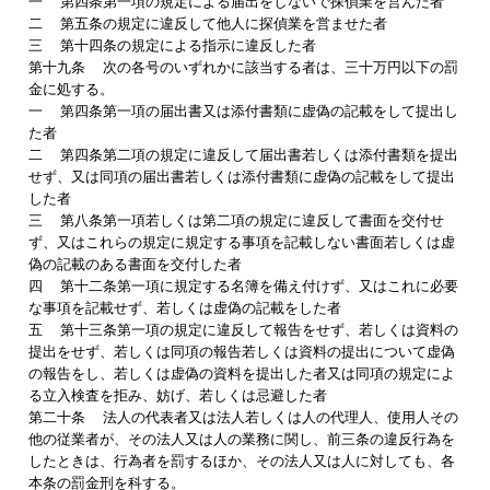
一 第四条第一項の規定による届出をしないで探偵業を営んだ者
二 第五条の規定に違反して他人に探偵業を営ませた者
三 第十四条の規定による指示に違反した者
第十九条 次の各号のいずれかに該当する者は、三十万円以下の罰
金に処する。
一 第四条第一項の届出書又は添付書類に虚偽の記載をして提出し
た者
二 第四条第二項の規定に違反して届出書若しくは添付書類を提出
せず、又は同項の届出書若しくは添付書類に虚偽の記載をして提出
した者
三 第八条第一項若しくは第二項の規定に違反して書面を交付せ
ず、又はこれらの規定に規定する事項を記載しない書面若しくは虚
偽の記載のある書面を交付した者
四 第十二条第一項に規定する名簿を備え付けず、又はこれに必要
な事項を記載せず、若しくは虚偽の記載をした者
五 第十三条第一項の規定に違反して報告をせず、若しくは資料の
提出をせず、若しくは同項の報告若しくは資料の提出について虚偽
の報告をし、若しくは虚偽の資料を提出した者又は同項の規定によ
る立入検査を拒み、妨げ、若しくは忌避した者
第二十条 法人の代表者又は法人若しくは人の代理人、使用人その
他の従業者が、その法人又は人の業務に関し、前三条の違反行為を
したときは、行為者を罰するほか、その法人又は人に対しても、各
本条の罰金刑を科する。