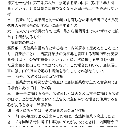
律第七十七号）第二条第六号に規定する暴力団員（以下「暴力団
員」という。）又は暴力団員でなくなった日から五年を経過しない
者
五 営業に関し成年者と同一の能力を有しない未成年者でその法定
代理人が前各号のいずれかに該当するもの
六 法人でその役員のうちに第一号から第四号までのいずれかに該
当する者があるもの
（探偵業の届出）
第四条 探偵業を営もうとする者は、内閣府令で定めるところによ
り、営業所ごとに、当該営業所の所在地を管轄する都道府県公安委
員会（以下「公安委員会」という。）に、次に掲げる事項を記載し
た届出書を提出しなければならない。この場合において、当該届出
書には、内閣府令で定める書類を添付しなければならない。
一 商号、名称又は氏名及び住所
二 営業所の名称及び所在地並びに当該営業所が主たる営業所であ
る場合にあっては、その旨
三 第一号に掲げる商号、名称若しくは氏名又は前号に掲げる名称
のほか、当該営業所において広告又は宣伝をする場合に使用する名
称があるときは、当該名称
四 法人にあっては、その役員の氏名及び住所
２ 前項の規定による届出をした者は、当該探偵業を廃止したと
き、又は同項各号に掲げる事項に変更があったときは、内閣府令で