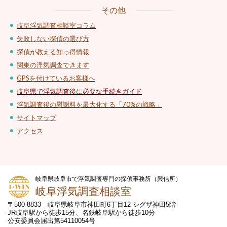
その他
岐阜浮気調査相談室コラム
失敗しない探偵の選び方
探偵が教える知っ得情報
関東の浮気調査できます
GPSを付けているお客様へ
岐阜県で浮気調査後に必要な手続きガイド
浮気調査後の慰謝料を最大化する「70%の戦略」
サイトマップ
アクセス
岐阜県岐阜市で浮気調査専門の探偵事務所（興信所）
岐阜浮気調査相談室
〒500-8833 岐阜県岐阜市神田町6丁目12 シグザ神田5階
JR岐阜駅から徒歩15分、名鉄岐阜駅から徒歩10分
公安委員会届出第54110054号