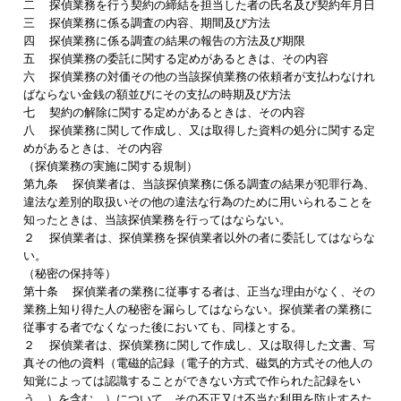
二 探偵業務を行う契約の締結を担当した者の氏名及び契約年月日
三 探偵業務に係る調査の内容、期間及び方法
四 探偵業務に係る調査の結果の報告の方法及び期限
五 探偵業務の委託に関する定めがあるときは、その内容
六 探偵業務の対価その他の当該探偵業務の依頼者が支払わなけれ
ばならない金銭の額並びにその支払の時期及び方法
七 契約の解除に関する定めがあるときは、その内容
八 探偵業務に関して作成し、又は取得した資料の処分に関する定
めがあるときは、その内容
（探偵業務の実施に関する規制）
第九条 探偵業者は、当該探偵業務に係る調査の結果が犯罪行為、
違法な差別的取扱いその他の違法な行為のために用いられることを
知ったときは、当該探偵業務を行ってはならない。
２ 探偵業者は、探偵業務を探偵業者以外の者に委託してはならな
い。
（秘密の保持等）
第十条 探偵業者の業務に従事する者は、正当な理由がなく、その
業務上知り得た人の秘密を漏らしてはならない。探偵業者の業務に
従事する者でなくなった後においても、同様とする。
２ 探偵業者は、探偵業務に関して作成し、又は取得した文書、写
真その他の資料（電磁的記録（電子的方式、磁気的方式その他人の
知覚によっては認識することができない方式で作られた記録をい
う。）を含む。）について、その不正又は不当な利用を防止するた