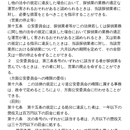
し他の法令の規定に違反した場合において、探偵業の業務の適正な
運営が害されるおそれがあると認められるときは、当該探偵業者に
対し、必要な措置をとるべきことを指示することができる。
（営業の停止等）
第十五条 公安委員会は、探偵業者等がこの法律若しくは探偵業務
に関し他の法令の規定に違反した場合において探偵業の業務の適正
な運営が著しく害されるおそれがあると認められるとき、又は前条
の規定による指示に違反したときは、当該探偵業者に対し、当該営
業所における探偵業について、六月以内の期間を定めて、その全部
又は一部の停止を命ずることができる。
２ 公安委員会は、第三条各号のいずれかに該当する者が探偵業を
営んでいるときは、その者に対し、営業の廃止を命ずることができ
る。
（方面公安委員会への権限の委任）
第十六条 この法律の規定により道公安委員会の権限に属する事務
は、政令で定めるところにより、方面公安委員会に行わせることが
できる。
（罰則）
第十七条 第十五条の規定による処分に違反した者は、一年以下の
懲役又は百万円以下の罰金に処する。
第十八条 次の各号のいずれかに該当する者は、六月以下の懲役又
は三十万円以下の罰金に処する。