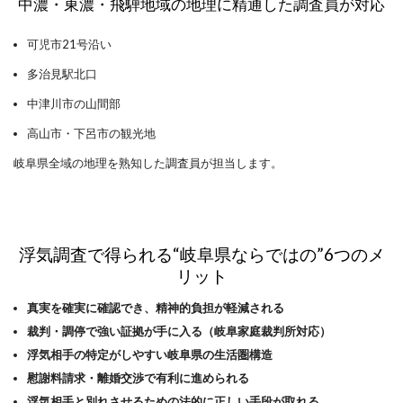
中濃・東濃・飛騨地域の地理に精通した調査員が対応
可児市21号沿い
多治見駅北口
中津川市の山間部
高山市・下呂市の観光地
岐阜県全域の地理を熟知した調査員が担当します。
浮気調査で得られる“岐阜県ならではの”6つのメ
リット
真実を確実に確認でき、精神的負担が軽減される
裁判・調停で強い証拠が手に入る（岐阜家庭裁判所対応）
浮気相手の特定がしやすい岐阜県の生活圏構造
慰謝料請求・離婚交渉で有利に進められる
浮気相手と別れさせるための法的に正しい手段が取れる