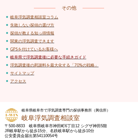
その他
岐阜浮気調査相談室コラム
失敗しない探偵の選び方
探偵が教える知っ得情報
関東の浮気調査できます
GPSを付けているお客様へ
岐阜県で浮気調査後に必要な手続きガイド
浮気調査後の慰謝料を最大化する「70%の戦略」
サイトマップ
アクセス
岐阜県岐阜市で浮気調査専門の探偵事務所（興信所）
岐阜浮気調査相談室
〒500-8833 岐阜県岐阜市神田町6丁目12 シグザ神田5階
JR岐阜駅から徒歩15分、名鉄岐阜駅から徒歩10分
公安委員会届出第54110054号