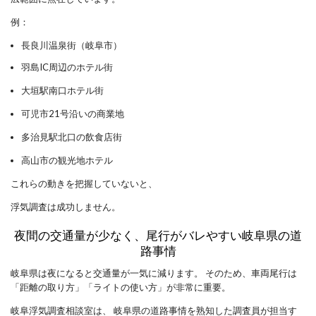
例：
長良川温泉街（岐阜市）
羽島IC周辺のホテル街
大垣駅南口ホテル街
可児市21号沿いの商業地
多治見駅北口の飲食店街
高山市の観光地ホテル
これらの動きを把握していないと、
浮気調査は成功しません。
夜間の交通量が少なく、尾行がバレやすい岐阜県の道
路事情
岐阜県は夜になると交通量が一気に減ります。 そのため、車両尾行は
「距離の取り方」「ライトの使い方」が非常に重要。
岐阜浮気調査相談室は、 岐阜県の道路事情を熟知した調査員が担当す