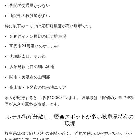
夜間の交通量が少ない
山間部の抜け道が多い
特に以下のエリアは尾行難易度が高い場所です。
各務原イオン周辺の巨大駐車場
可児市21号沿いのホテル街
大垣駅南口ホテル街
多治見駅北口の細い路地
関市・美濃市の山間部
高山市・下呂市の観光地エリア
素人が尾行すると、ほぼ100%バレます。 岐阜県は「探偵の力量で成功
率が大きく変わる地域」です。
ホテル街が分散し、密会スポットが多い岐阜県特有の
環境
岐阜県は都市部と郊外の距離が近く、 浮気で使われやすいスポットが
広範囲に点在しています。