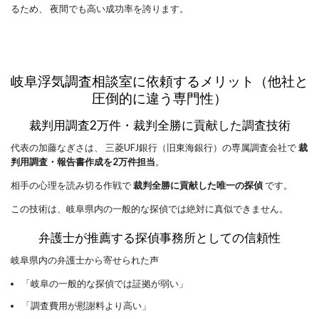
るため、 夜間でも高い成功率を誇ります。
岐阜浮気調査相談室に依頼するメリット（他社と
圧倒的に違う専門性）
裁判用調査2万件・裁判全勝に貢献した調査技術
代表の加藤なぎさは、 三菱UFJ銀行（旧東海銀行）の専属調査会社で
裁
判用調査・報告書作成を2万件担当
。
相手の心理を読み切る作戦で
裁判全勝に貢献した唯一の探偵
です。
この技術は、岐阜県内の一般的な探偵では絶対に真似できません。
弁護士が推薦する探偵事務所としての信頼性
岐阜県内の弁護士から寄せられた声
「岐阜の一般的な探偵では証拠が弱い」
「調査費用が慰謝料より高い」