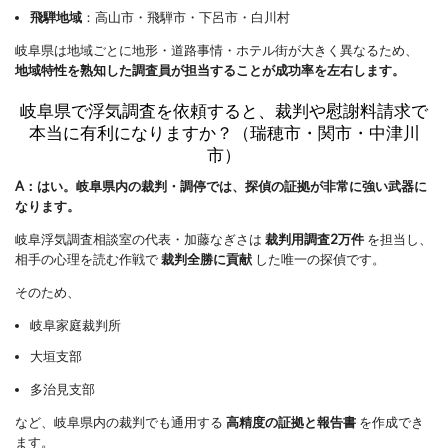
飛騨地域
：高山市・飛騨市・下呂市・白川村
岐阜県は地域ごとに地形・道路事情・ホテル街が大きく異なるため、
地域特性を熟知した調査員が担当することが成功率を左右します。
岐阜県で浮気調査を依頼すると、裁判や慰謝料請求で
本当に有利になりますか？（瑞穂市・関市・中津川
市）
A：はい。岐阜県内の裁判・調停では、探偵の証拠が非常に強い武器に
なります。
岐阜浮気調査相談室の代表・加藤なぎさは
裁判用調査2万件
を担当し、
相手の心理を読む作戦で
裁判全勝に貢献
した唯一の探偵です。
そのため、
岐阜家庭裁判所
大垣支部
多治見支部
など、岐阜県内の裁判でも通用する
高精度の証拠と報告書
を作成でき
ます。