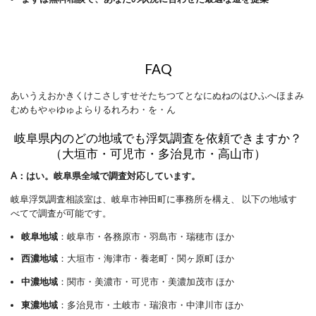
FAQ
あいうえおかきくけこさしすせそたちつてとなにぬねのはひふへほまみ
むめもやゃゆゅよらりるれろわ・を・ん
岐阜県内のどの地域でも浮気調査を依頼できますか？
（大垣市・可児市・多治見市・高山市）
A：はい。岐阜県全域で調査対応しています。
岐阜浮気調査相談室は、岐阜市神田町に事務所を構え、 以下の地域す
べてで調査が可能です。
岐阜地域
：岐阜市・各務原市・羽島市・瑞穂市 ほか
西濃地域
：大垣市・海津市・養老町・関ヶ原町 ほか
中濃地域
：関市・美濃市・可児市・美濃加茂市 ほか
東濃地域
：多治見市・土岐市・瑞浪市・中津川市 ほか