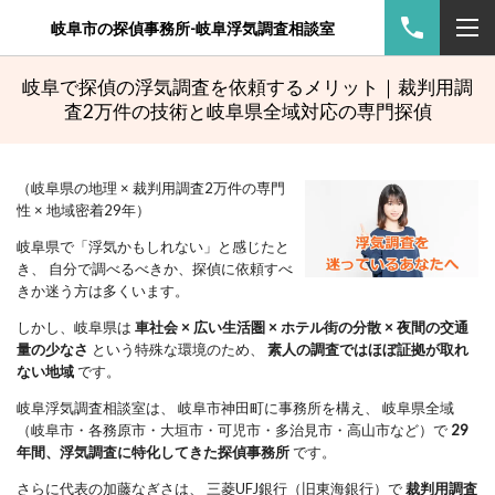
岐阜市の探偵事務所-岐阜浮気調査相談室
岐阜で探偵の浮気調査を依頼するメリット｜裁判用調
査2万件の技術と岐阜県全域対応の専門探偵
（岐阜県の地理 × 裁判用調査2万件の専門
性 × 地域密着29年）
岐阜県で「浮気かもしれない」と感じたと
き、 自分で調べるべきか、探偵に依頼すべ
きか迷う方は多くいます。
しかし、岐阜県は 
車社会 × 広い生活圏 × ホテル街の分散 × 夜間の交通
量の少なさ
 という特殊な環境のため、 
素人の調査ではほぼ証拠が取れ
ない地域
 です。
岐阜浮気調査相談室は、 岐阜市神田町に事務所を構え、 岐阜県全域
（岐阜市・各務原市・大垣市・可児市・多治見市・高山市など）で 
29
年間、浮気調査に特化してきた探偵事務所
 です。
さらに代表の加藤なぎさは、 三菱UFJ銀行（旧東海銀行）で 
裁判用調査