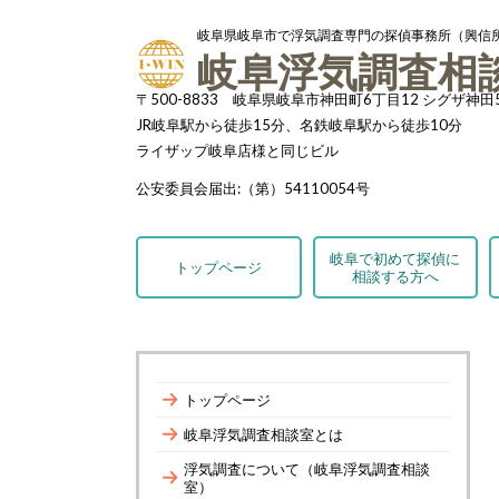
岐阜県岐阜市で浮気調査専門の探偵事務所（興信
岐阜浮気調査相
〒500-8833 岐阜県岐阜市神田町6丁目12 シグザ神田
JR岐阜駅から徒歩15分、名鉄岐阜駅から徒歩10分
ライザップ岐阜店様と同じビル
公安委員会届出:（第）54110054号
岐阜で初めて探偵に
トップページ
相談する方へ
トップページ
岐阜浮気調査相談室とは
浮気調査について（岐阜浮気調査相談
室）