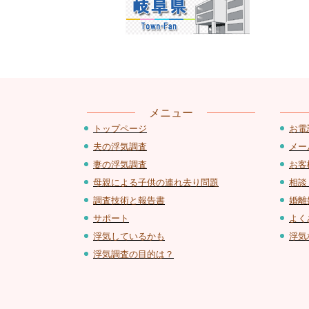
メニュー
お電
トップページ
メー
夫の浮気調査
お客
妻の浮気調査
相談
母親による子供の連れ去り問題
婚離
調査技術と報告書
よく
サポート
浮気
浮気しているかも
浮気調査の目的は？