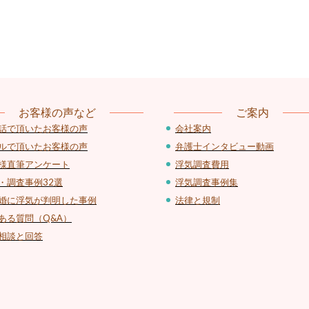
お客様の声など
ご案内
話で頂いたお客様の声
会社案内
ルで頂いたお客様の声
弁護士インタビュー動画
様直筆アンケート
浮気調査費用
・調査事例32選
浮気調査事例集
婚に浮気が判明した事例
法律と規制
ある質問（Q&A）
相談と回答