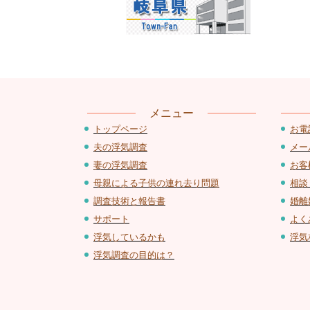
メニュー
お電
トップページ
メー
夫の浮気調査
お客
妻の浮気調査
相談
母親による子供の連れ去り問題
婚離
調査技術と報告書
よく
サポート
浮気
浮気しているかも
浮気調査の目的は？