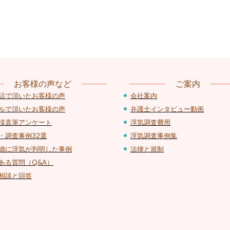
お客様の声など
ご案内
話で頂いたお客様の声
会社案内
ルで頂いたお客様の声
弁護士インタビュー動画
様直筆アンケート
浮気調査費用
・調査事例32選
浮気調査事例集
婚に浮気が判明した事例
法律と規制
ある質問（Q&A）
相談と回答