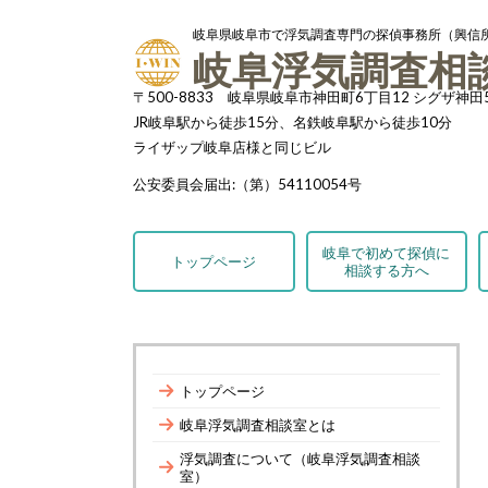
岐阜県岐阜市で浮気調査専門の探偵事務所（興信
岐阜浮気調査相
〒500-8833 岐阜県岐阜市神田町6丁目12 シグザ神田
JR岐阜駅から徒歩15分、名鉄岐阜駅から徒歩10分
ライザップ岐阜店様と同じビル
公安委員会届出:（第）54110054号
岐阜で初めて探偵に
トップページ
相談する方へ
トップページ
岐阜浮気調査相談室とは
浮気調査について（岐阜浮気調査相談
室）