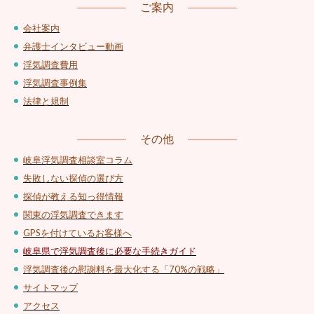
ご案内
会社案内
弁護士インタビュー動画
浮気調査費用
浮気調査事例集
法律と規制
その他
岐阜浮気調査相談室コラム
失敗しない探偵の選び方
探偵が教える知っ得情報
関東の浮気調査できます
GPSを付けているお客様へ
岐阜県で浮気調査後に必要な手続きガイド
浮気調査後の慰謝料を最大化する「70%の戦略」
サイトマップ
アクセス